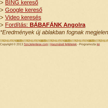
>
BING kereső
>
Google kereső
>
Video keresés
>
Fordítás:
BÁBAFÁNK Angolra
*Eredmények új ablakban fognak megjelen
Copyright © 2013
SzoJelentese.com
|
Használati feltételek
- Programozta
Igi