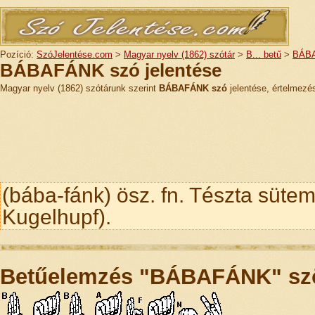
Pozíció:
SzóJelentése.com
>
Magyar nyelv (1862) szótár
>
B... betű
>
BÁB
BÁBAFÁNK szó jelentése
Magyar nyelv (1862) szótárunk szerint
BÁBAFÁNK szó
jelentése, értelmezé
(bába-fánk) ösz. fn. Tészta süt
Kugelhupf).
Betűelemzés "BÁBAFÁNK" sz