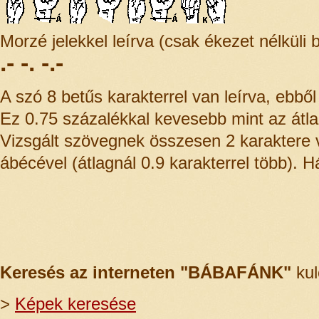
Morzé jelekkel leírva (csak ékezet nélküli 
.- -. -.-
A szó 8 betűs karakterrel van leírva, ebb
Ez 0.75 százalékkal kevesebb mint az átl
Vizsgált szövegnek összesen 2 karaktere 
ábécével (átlagnál 0.9 karakterrel több). Há
Keresés az interneten "BÁBAFÁNK"
kul
>
Képek keresése